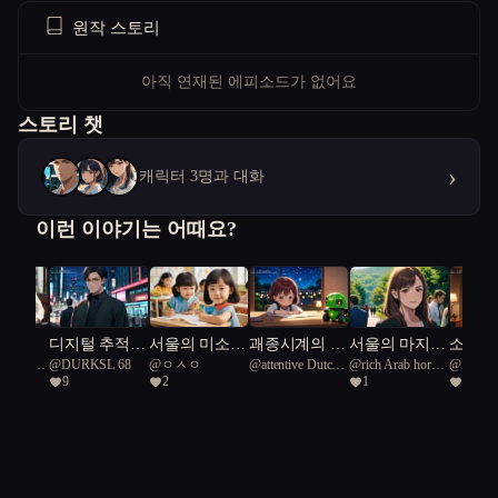
원작 스토리
아직 연재된 에피소드가 없어요
스토리 챗
›
캐릭터 3명과 대화
이런 이야기는 어때요?
실 너
디지털 추적자
서울의 미소,
괘종시계의 울
서울의 마지막
소소한
 Rough
@
DURKSL 68
@
ㅇㅅㅇ
@
attentive Dutch
@
rich Arab horse
@
Midni
행복
들: 서울의 미
미래의 교감
림
방패
여정
9
2
1
1
ake 45
dwarf rabbit 59
41
로 속에서