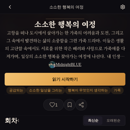
소소한 행복의 여정
소소한 행복의 여정
고향을 떠나 도시에서 살아가는 한 가족의 어려움과 도전, 그리고
그 속에서 발견하는 삶의 소중함을 그린 가족 드라마. 이들은 생활
의 고단함 속에서도 서로를 위한 작은 배려와 사랑으로 가족애를 다
져가며, 일상의 소소한 행복을 찾아가는 여정에 나선다. 내 인생의
45년을 돌아보며, 강원도 속초의 겨울을 떠올린다. 고3 겨울, 수능
MidnightBLUE
이 끝난 후의 그 날들은 정말로 차가웠다. 몸도 마음도, 그리고 날씨
읽기 시작하기
마저도 얼어붙은 듯한 시절이었다. 그때의 나는, 내 인생이란 무엇
인지, 내가 할 수 있는 것이 아무것도 없다는 생각에 사로잡혀 있었
공감되는
소소한 일상을 그리는
행복이 무엇인지 생각하는
가족
다. 나를 감싸줄 수 있는 것들은 오직 오래된 이불과 살림도구들, 그
리고 가족의 흔적이 남아 있는 벽지의 담배 자국과 냄새뿐이었다.
1
그곳은 우울한 한숨소리로 가득 차 있었고, TV 소리가 없으면 숨이
막힐 것 같은 답답한 시간들이 흘렀다. 그래서 지금도 정적이 흐르
회차
최신순
오래된순
1
는 순간이 힘들다. 집을 비울 때든 아니든, 음악을 켜놓고 작은 불빛