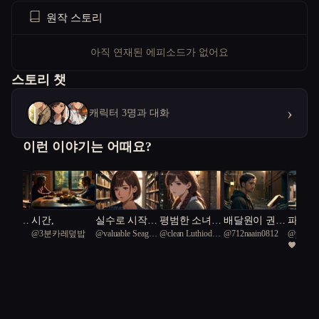
을 밝혀야만 마음이 진정되곤 했다. 어린 시절, 나의 고향은 바다가
원작 스토리
있는 작은 동네였다. 엄마는 내가 6살 때 아버지와 이혼하셨고, 그
후 할머니, 아빠, 오빠와 함께 살게 되었다. 엄마의 얼굴은 잘 기억
아직 연재된 에피소드가 없어요
나지 않는다. 할머니께서 말씀하시길, 엄마는 돈을 거래하는 일을
스토리 챗
하다가 사고를 당해 빚을 지고 집을 나가셨다고 한다. 그 이후로 내
유년 시절은 엄마 없는 집, 가난한 집, 할머니가 병을 앓는 집으로
›
캐릭터 3명과 대화
이어졌다. 아빠는 공무원이었지만, 엄마의 빚을 홀로 해결하느라 나
와 오빠, 할머니와 함께 웃으며 여유를 가질 수 없었다. 오빠는 항상
이런 이야기는 어때요?
힘들어했고, 그 모습을 보며 나도 많이 울었던 기억이 난다. 우리가
살던 집은 넓은 집에서 창고방 단칸방으로 이사한 후, 7살부터 6학
년까지의 기억이 또렷하다. 6학년 졸업앨범을 보면 웃는 모습보다
무표정하고 다크서클이 가득한 모습이 더 많다. 그래서인지 나는 항
 어른이
시간,
실수로 시작된
평범한 소녀
배달원이 권력
파도 끝
@
3분카레덮밥
@
valuable Seagull
@
clean Luthiodon
@
712naain0812
@
precise
이불을
명절의 온도
궁궐의 비밀을
의 밀실을 엿
은 자들
상 밤늦게까지 잠을 잘 자지 못했다. 주변 환경의 영향이 컸던 것 같
1
13
61
54
만나다
본 날
래
다. 우리가 살던 창고방 바로 뒷집은 밤새 술을 팔고 노래를 부르던
곳이었다. 아빠가 그곳의 소음에 대해 불평하던 말이 떠오른다. 그
런 환경 속에서 나의 성격은 소심하고 두려움이 많아졌다. 원래는
나서는 것을 좋아하는 성격이었지만, 못생긴 얼굴과 챙겨줄 엄마가