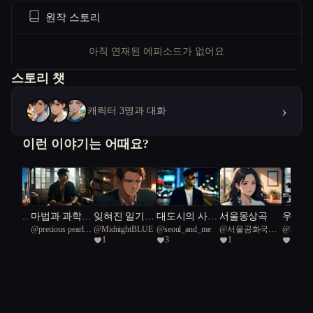
원작 스토리
아직 연재된 에피소드가 없어요
스토리 챗
›
캐릭터 3명과 대화
이런 이야기는 어때요?
코드,
마법과 과학의
잊혀진 일기와
대도시의 사랑
서울몽상곡
우주와
@
precious pearl
@
MidnightBLUE
@
seoul_and_me
@
서울공화국일
@
harmon
의 동행
조화
영웅들의 서사
법
감: 암
1
3
1
1
clam 63
급시민
needlefis
시
쇠