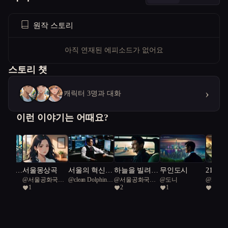
원작 스토리
아직 연재된 에피소드가 없어요
스토리 챗
›
캐릭터 3명과 대화
이런 이야기는 어때요?
050년,
서울몽상곡
서울의 혁신
하늘을 빌려준
무인도시
2100
l
@
서울공화국일
@
clean Dolphin
@
서울공화국일
@
도니
@
NOR
 쓰는
자, 미래를 설
하루
임진왜
1
2
1
23
급시민
45
급시민
 알고리
계하다
의 조선
해라.