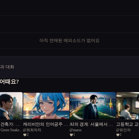
아직 연재된 에피소드가 없어요
명과 대화
 어때요?
건축가: 자
캐리비안의 인어공주 3:
AI의 경계: 서울에서 찾
고등학교 
 Green Snake
@
최최차차
@
marco
@
유인자
 교향곡
원피스
은 공존의 미래
2
1
1