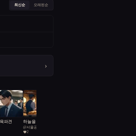
최신순
오래된순
›
교육파견
하늘을 나는 붕어빵
@
서울공화국일급시민
2