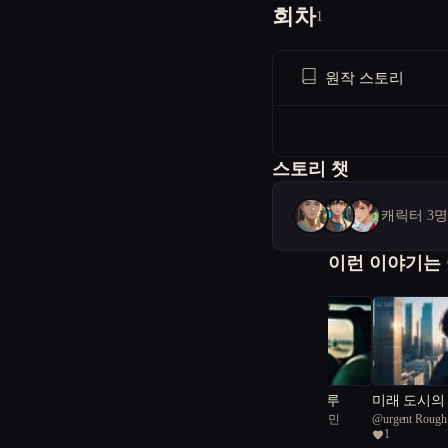
회차
1
원작 스토리
스토리 챗
캐릭터 3
이런 이야기는
하늘을 빌려준 하루
미래 도시의 
@
서울공화국일급시민
@
urgent Rough
연과 기술의
2
1
45