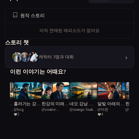
원작 스토리
아직 연재된 에피소드가 없어요
스토리 챗
›
캐릭터 3명과 대화
이런 이야기는 어때요?
 잃어버
흘러가는 강변
한강의 미래를
네오 강남 리
달빛 아래의
한강의
s pearl
@
hwg
@
creative
@
strategic Snake-
@
머핀
@
sosori
의 유
을 다시 담다
품은 소녀
버런
리버 버스
여행자
2
4
Monkfish 85
necked turtle 59