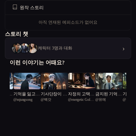
원작 스토리
아직 연재된 에피소드가 없어요
스토리 챗
›
캐릭터 3명과 대화
이런 이야기는 어때요?
속에서
기억을 잃고
기사단장이 기
자정의 고택:
금지된 기억의
기억의
ve
@
mjungsong
@
백갓
@
energetic Golden
@
유메
@
나사빠
다
얻는 밤
억을 팔았다
시간의 저주
기록
핀 죄의
Turtle 86
bird 67
악