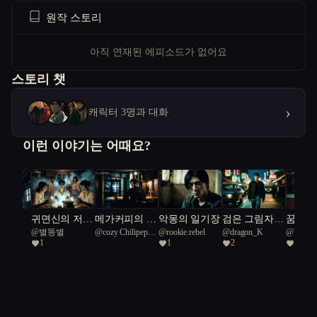
원작 스토리
아직 연재된 에피소드가 없어요
스토리 챗
›
캐릭터 3명과 대화
이런 이야기는 어때요?
 부적
귀면신의 저
메가커피의 유
악몽의 일기장
검은 그림자와
꿈 속의
ic
@
별똥별
@
cozy Chilipepper
@
rookie.rebel
@
dragon_K
@
Writer
주: 어둠 속 부
령
선풍기 괴담
자: 현
1
1
2
1
58
58
름
몽 여