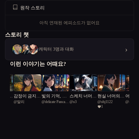
원작 스토리
아직 연재된 에피소드가 없어요
스토리 챗
›
캐릭터 3명과 대화
이런 이야기는 어때요?
 찾아
감정이 금지된
빛의 기억, 별
스케치 너머의
현실 너머의
어둠 속
us
@
말리
@
delicate Pancake
@
o3
@
ohj1122
@
drago
큐 감
시대에 사랑을
을 깨우다
온도
연애
수
1
us 69
Turtle 43
실험한다