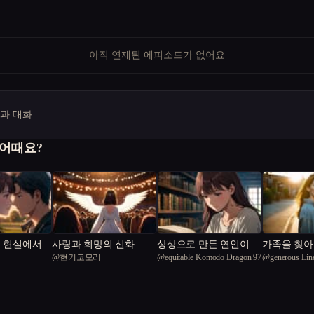
아직 연재된 에피소드가 없어요
명과 대화
 어때요?
: 현실에서
사랑과 희망의 신화
상상으로 만든 연인이 현
가족을 찾아
@
현키코모리
@
equitable Komodo Dragon 97
@
generous Lin
설 속 주인
실에 나타났다
감독