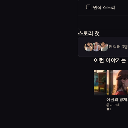
원작 스토리
스토리 챗
캐릭터 3
이런 이야기는
가족
이원의 경계
@
수내77
@
다프네
마주친 내 소
1
공