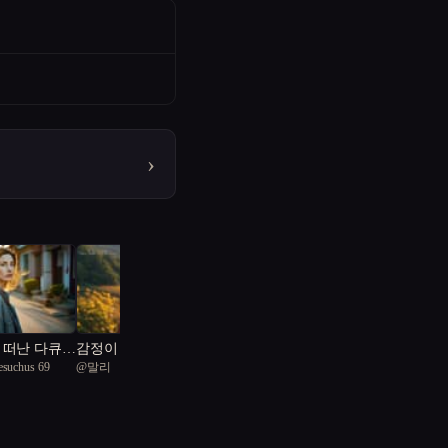
›
 떠난 다큐
감정이 금지된 시대에 사
esuchus 69
@
말리
랑을 실험한다