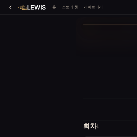
홈
스토리 챗
라이브러리
회차
1