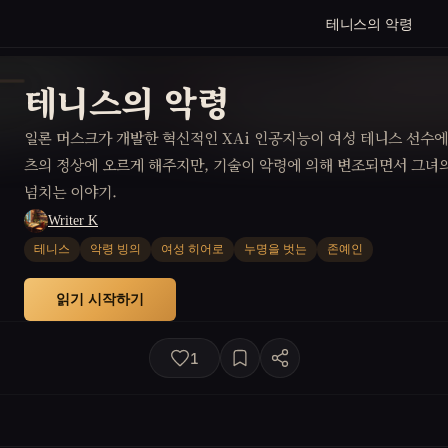
테니스의 악령
테니스의 악령
일론 머스크가 개발한 혁신적인 XAi 인공지능이 여성 테니스 선수에
츠의 정상에 오르게 해주지만, 기술이 악령에 의해 변조되면서 그녀
넘치는 이야기.
Writer K
테니스
악령 빙의
여성 히어로
누명을 벗는
존예인
읽기 시작하기
1