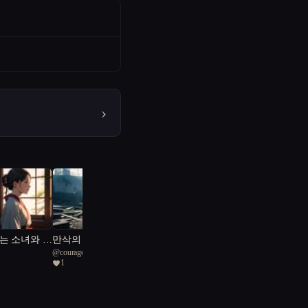
›
는 소녀와 한
만삭의 여고생 좀비 속에
@
courageous Coral Reef 95
서 첫사랑을 기억하다
1