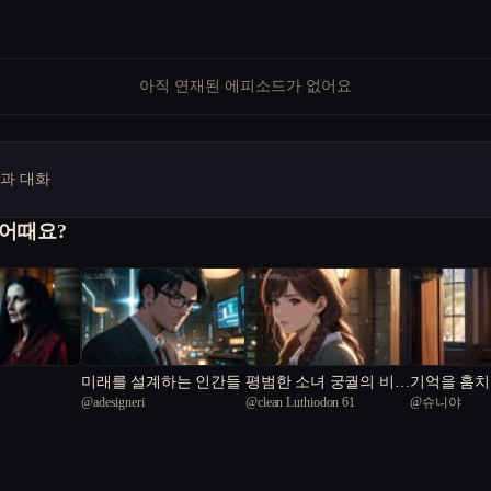
아직 연재된 에피소드가 없어요
명과 대화
 어때요?
미래를 설계하는 인간들
평범한 소녀 궁궐의 비밀
기억을 훔치
@
adesigneri
@
clean Luthiodon 61
@
슈니야
을 만나다
옥 학교