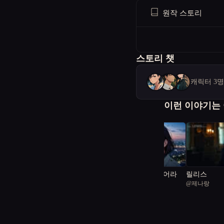
원작 스토리
스토리 챗
캐릭터 3
이런 이야기는
비리의 장막을 걷어라
릴리스
@
Writer K
@
제나랑
1