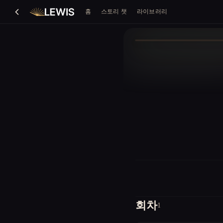
홈
스토리 챗
라이브러리
회차
1