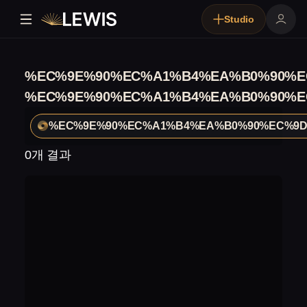
Studio
%EC%9E%90%EC%A1%B4%EA%B0%90%E
%EC%9E%90%EC%A1%B4%EA%B0%90%E
%EC%9E%90%EC%A1%B4%EA%B0%90%EC%9D
0개 결과