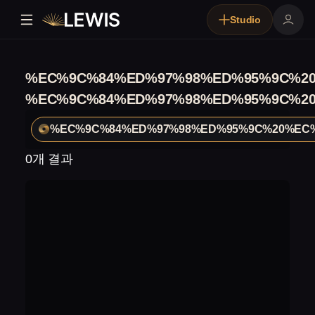
Studio
%EC%9C%84%ED%97%98%ED%95%9C%2
%EC%9C%84%ED%97%98%ED%95%9C%2
%EC%9C%84%ED%97%98%ED%95%9C%20%EC
0개 결과