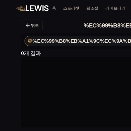
홈
스토리챗
웹소설
라이브러리
%EC%99%B8%E
뒤로
%EC%99%B8%EB%A1%9C%EC%9A%B
0개 결과