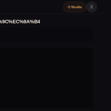
Studio
%9C%EC%9A%B4