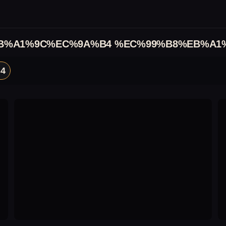
B%A1%9C%EC%9A%B4 %EC%99%B8%EB%A1
4