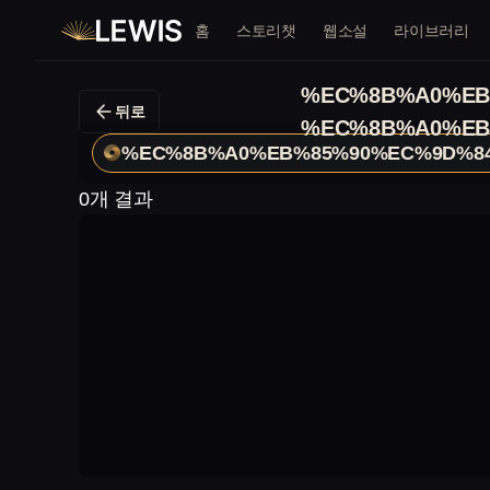
홈
스토리챗
웹소설
라이브러리
%EC%8B%A0%EB
뒤로
%EC%8B%A0%EB
%EC%8B%A0%EB%85%90%EC%9D%8
0개 결과