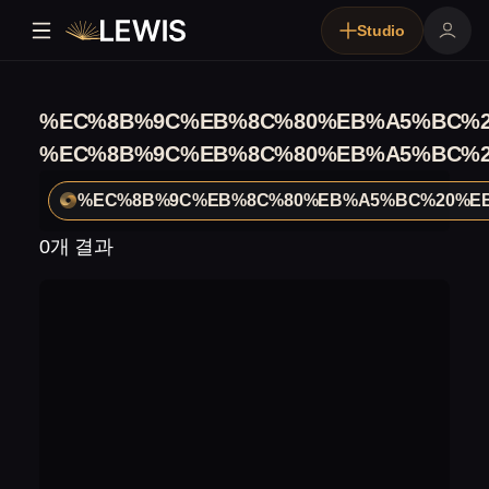
Studio
%EC%8B%9C%EB%8C%80%EB%A5%BC%2
%EC%8B%9C%EB%8C%80%EB%A5%BC%2
%EC%8B%9C%EB%8C%80%EB%A5%BC%20%EB
0개 결과