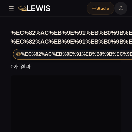
Studio
%EC%82%AC%EB%9E%91%EB%B0%9B%E
%EC%82%AC%EB%9E%91%EB%B0%9B%E
%EC%82%AC%EB%9E%91%EB%B0%9B%EC%9D
0개 결과