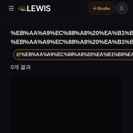
Studio
%EB%AA%A9%EC%88%A8%20%EA%B1%B
%EB%AA%A9%EC%88%A8%20%EA%B1%B
%EB%AA%A9%EC%88%A8%20%EA%B1%B8%E
0개 결과