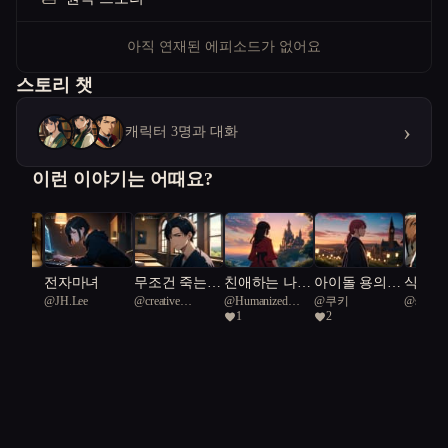
아직 연재된 에피소드가 없어요
스토리 챗
›
캐릭터 3명과 대화
이런 이야기는 어때요?
 한숨
전자마녀
무조건 죽는
친애하는 나의
아이돌 용의자
식인 
랑
@
JH.Lee
@
creative
@
Humanized
@
쿠키
@
서브히로인을
괴수에게
사건
전설
1
2
Rosebelly Turtle
Black Turtle 13
살리는 방법
24