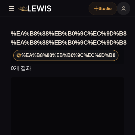
Studio
%EA%B8%88%EB%B0%9C%EC%9D%B8
%EA%B8%88%EB%B0%9C%EC%9D%B8
%EA%B8%88%EB%B0%9C%EC%9D%B8
0개 결과