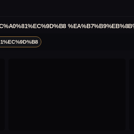
C%A0%81%EC%9D%B8 %EA%B7%B9%EB%8B
1%EC%9D%B8