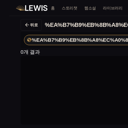
홈
스토리챗
웹소설
라이브러리
%EA%B7%B9%EB%8B%A8%E
뒤로
%EA%B7%B9%EB%8B%A8%EC%A0%8
0개 결과