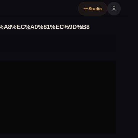
Studio
%A8%EC%A0%81%EC%9D%B8