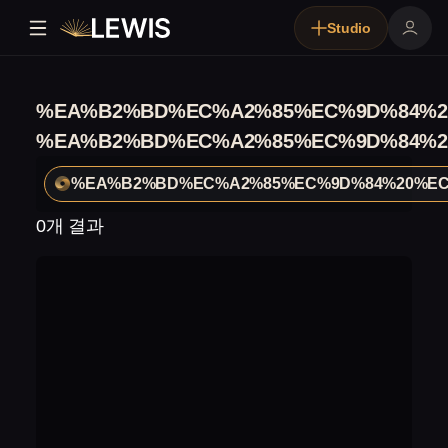
Studio
%EA%B2%BD%EC%A2%85%EC%9D%84%2
%EA%B2%BD%EC%A2%85%EC%9D%84%2
%EA%B2%BD%EC%A2%85%EC%9D%84%20%E
0개 결과