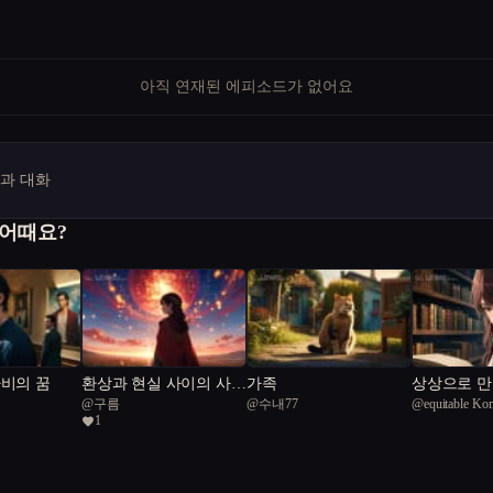
아직 연재된 에피소드가 없어요
명과 대화
 어때요?
나비의 꿈
환상과 현실 사이의 사랑
가족
상상으로 만
@
구름
@
수내77
@
equitable K
찾기
실에 나타
1