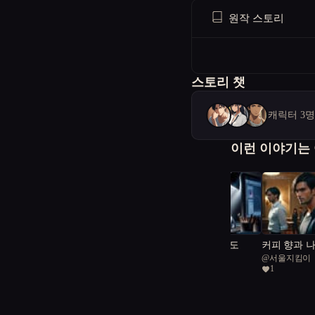
원작 스토리
스토리 챗
캐릭터 3
이런 이야기는
이원의 경계: 현실에서
스케치 너머의 온도
커피 향과 
@
다프네
@
o3
@
서울지킴이
마주친 내 소설 속 주인
1
1
공