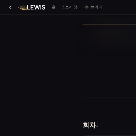
홈
스토리 챗
라이브러리
회차
1