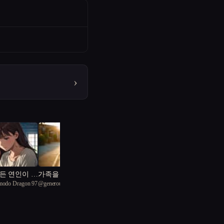
›
든 연인이 현
가족을 찾아 떠난 다큐
omodo Dragon 97
@
generous Linesuchus 69
났다
감독