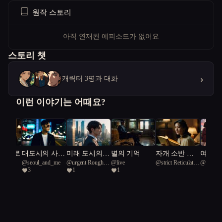
원작 스토리
아직 연재된 에피소드가 없어요
스토리 챗
›
캐릭터 3명과 대화
이런 이야기는 어때요?
 끝으로
대도시의 사랑
미래 도시의
별의 기억
자개 소반 위,
여름의
이
@
seoul_and_me
@
urgent Rough
@
live
@
strict Reticulated
@
Mooni
법
건축가: 자연
금빛 그림자
3
1
1
Green Snake 45
fish 98
과 기술의 교
향곡