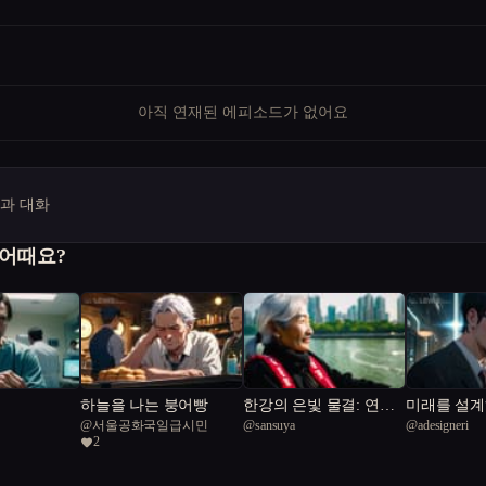
아직 연재된 에피소드가 없어요
명과 대화
 어때요?
하늘을 나는 붕어빵
한강의 은빛 물결: 연희
미래를 설계
@
서울공화국일급시민
@
sansuya
@
adesigneri
의 도전
2