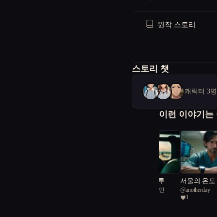
원작 스토리
스토리 챗
캐릭터 3
이런 이야기는
하늘을 빌려준 하루
서울의 온도
@
서울공화국일급시민
@
anotherday
2
1