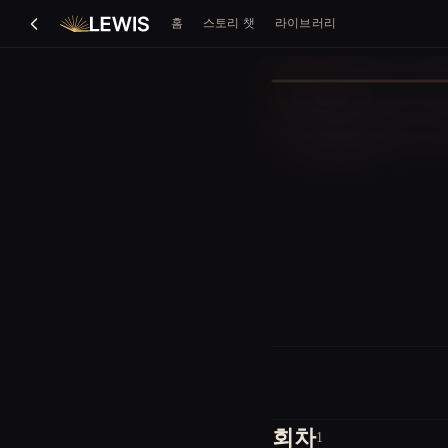
홈
스토리 챗
라이브러리
회차
1