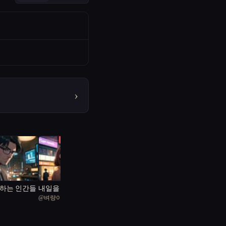
›
하는 인간들
내일을 위한 따뜻한 손길
@
벼량이