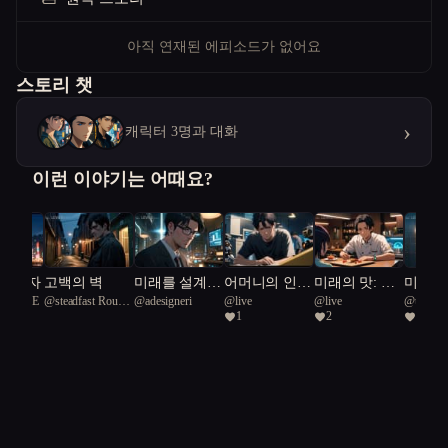
아직 연재된 에피소드가 없어요
스토리 챗
›
캐릭터 3명과 대화
이런 이야기는 어때요?
 감시자
고백의 벽
미래를 설계하
어머니의 인형
미래의 맛: 캡
미래 
ghtBLUE
@
steadfast Rough
@
adesigneri
@
live
@
live
@
urgent
는 인간들
극
슐 속에 잊혀
건축가:
1
2
1
Green Snake 92
Green Sn
진 온기
과 기술
향곡