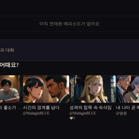
아직 연재된 에피소드가 없어요
명과 대화
 어때요?
 좋소가 되
시간의 경계를 넘다
성곽의 침묵 속 속삭임
내 나이 곧 
@
MidnightBLUE
@
MidnightBLUE
@
염원
기안84 기
1
아!