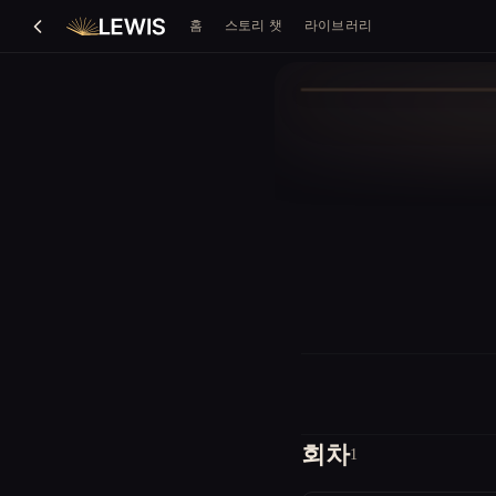
홈
스토리 챗
라이브러리
회차
1