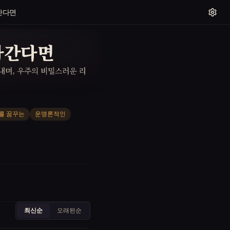
간다면
라간다면
내며, 우주의 비밀스러운 리
를 꿈꾸는
운명론적인
최신순
오래된순