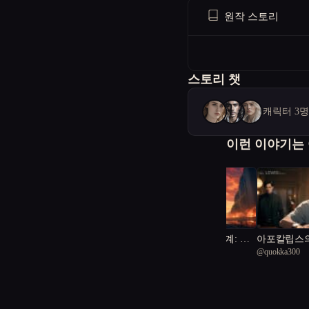
원작 스토리
스토리 챗
캐릭터 3
이런 이야기는
가상과 현실의 경계: 우
아포칼립스의
@
rich Cave Lion 51
@
quokka300
주 재난과 인간성의 진실
었다.