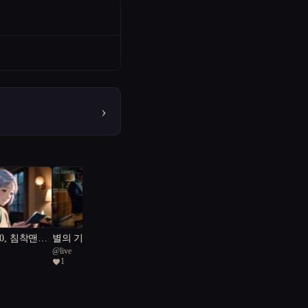
›
80, 침착맨과
별의 기억
@
live
술없이 못살
1