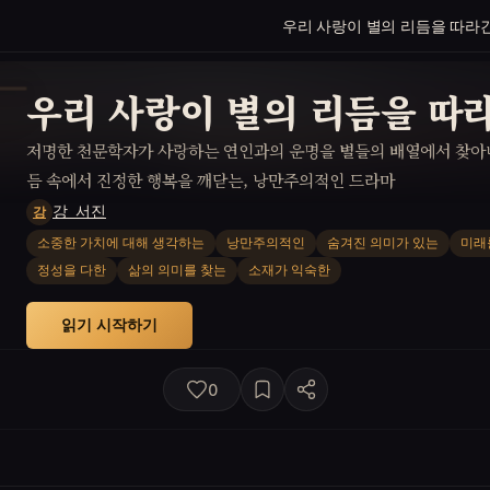
우리 사랑이 별의 리듬을 따라
우리 사랑이 별의 리듬을 따
저명한 천문학자가 사랑하는 연인과의 운명을 별들의 배열에서 찾아
듬 속에서 진정한 행복을 깨닫는, 낭만주의적인 드라마
강_서진
강
소중한 가치에 대해 생각하는
낭만주의적인
숨겨진 의미가 있는
미래
정성을 다한
삶의 의미를 찾는
소재가 익숙한
읽기 시작하기
0