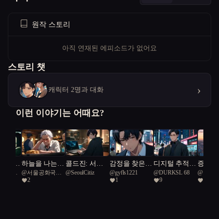
원작 스토리
아직 연재된 에피소드가 없어요
스토리 챗
›
캐릭터 2명과 대화
이런 이야기는 어때요?
 빌려준
하늘을 나는
콜드진: 서울
감정을 찾은
디지털 추적자
증강된
공화국일
@
서울공화국일
@
SeoulCitiz
@
gyfls1221
@
DURKSL 68
@
보리
붕어빵
프로토콜
로봇
들: 서울의 미
속으로 
2
1
9
4
급시민
로 속에서