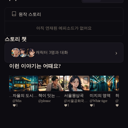
원작 스토리
아직 연재된 에피소드가 없어요
스토리 챗
›
캐릭터 3명과 대화
이런 이야기는 어때요?
교감,
자율의 도시,
책이 잇는 인
서울몽상곡
미지의 영역
하늘을
@
Min
@
plrease
@
서울공화국일
@
White tiger
@
서울
 빛
행복을 찾는
연
붕어빵
1
1
1
2
급시민
급시민
길