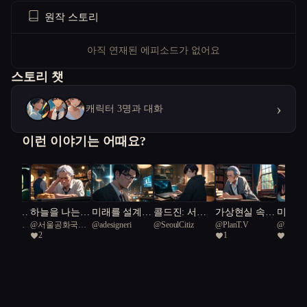
원작 스토리
아직 연재된 에피소드가 없어요
스토리 챗
›
캐릭터 3명과 대화
이런 이야기는 어때요?
 빌려준
하늘을 나는
미래를 설계하
콜드진: 서울
가상현실 속
미래의 
공화국일
@
서울공화국일
@
adesigneri
@
SeoulCitiz
@
PlanT.V
@
live
붕어빵
는 인간들
프로토콜
추억 여행
슐 속에
2
1
2
급시민
진 온