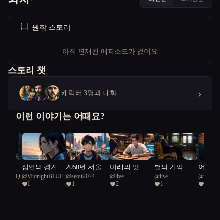
원작 스토리
아직 연재된 에피소드가 없어요
스토리 챗
›
캐릭터 3명과 대화
이런 이야기는 어때요?
 신의
심연의 경계를
2050년 서울 :
미래의 맛: 캡
별의 기억
어둠 속
ing LucyQ
@
MidnightBLUE
@
seoul2074
@
live
@
live
@
inspira
서
넘어
나는 누구인
슐 속에 잊혀
실
1
1
2
1
1
Sheep 2
가?
진 온기