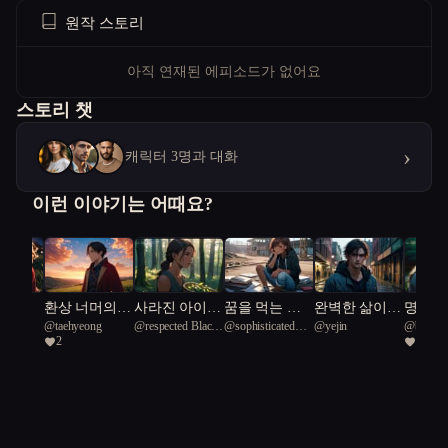
원작 스토리
아직 연재된 에피소드가 없어요
스토리 챗
›
캐릭터 3명과 대화
이런 이야기는 어때요?
속 마
환상 너머의
사라진 아이들
꿈을 먹는 괴
완벽한 삶이
명문고
n
@
taehyeong
@
respected Black
@
sophisticated
@
yejin
@
bibian
 사랑
현실
이 사는 숲
물과 나
결함을 묻다
지된 
2
1
Wingstar 39
Kingfisher 67