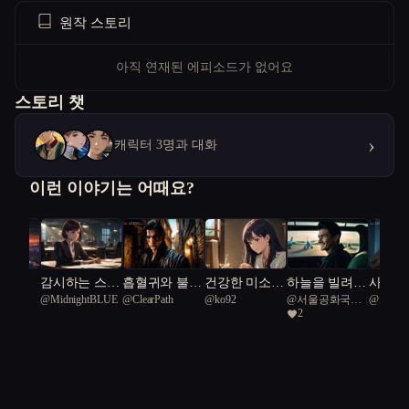
원작 스토리
아직 연재된 에피소드가 없어요
스토리 챗
›
캐릭터 3명과 대화
이런 이야기는 어때요?
, 별을
감시하는 스파
흡혈귀와 불멸
건강한 미소의
하늘을 빌려준
사진기
적이다
@
MidnightBLUE
@
ClearPath
@
ko92
@
서울공화국일
@
fancy 
*
이 지켜야 하
의 노래
이웃
하루
가족을
2
급시민
3
는 가족