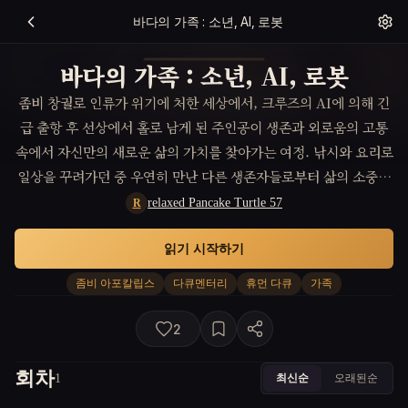
바다의 가족 : 소년, AI, 로봇
바다의 가족 : 소년, AI, 로봇
좀비 창궐로 인류가 위기에 처한 세상에서, 크루즈의 AI에 의해 긴
급 출항 후 선상에서 홀로 남게 된 주인공이 생존과 외로움의 고통
속에서 자신만의 새로운 삶의 가치를 찾아가는 여정. 낚시와 요리로
일상을 꾸려가던 중 우연히 만난 다른 생존자들로부터 삶의 소중함
과 연대의 의미를 배우게 됩니다.
relaxed Pancake Turtle 57
R
읽기 시작하기
좀비 아포칼립스
다큐멘터리
휴먼 다큐
가족
2
회차
최신순
오래된순
1