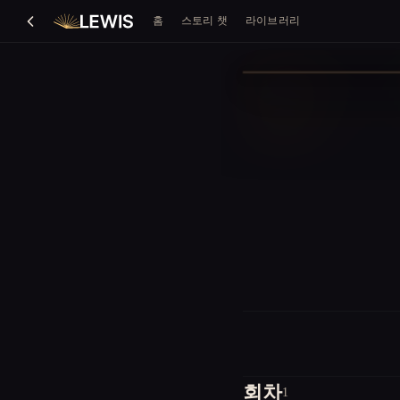
홈
스토리 챗
라이브러리
회차
1