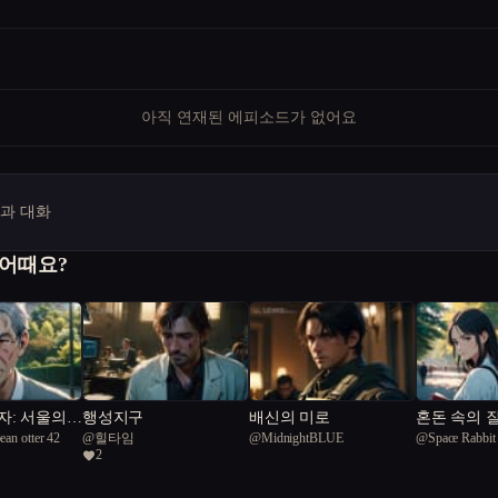
아직 연재된 에피소드가 없어요
명과 대화
 어때요?
자: 서울의
행성지구
배신의 미로
혼돈 속의 
ean otter 42
@
힐타임
@
MidnightBLUE
@
Space Rabbit
2