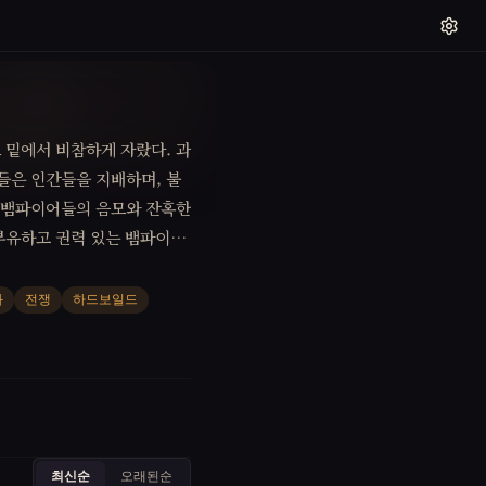
 밑에서 비참하게 자랐다. 과
들은 인간들을 지배하며, 불
, 뱀파이어들의 음모와 잔혹한
부유하고 권력 있는 뱀파이어
참한 현실 속에서 힘겹게 살
다 안정적인 중산층의 삶을 동
화
전쟁
하드보일드
그래서 계속되는 실패에 분노
들을 상대로 반란을 일으키나
최신순
오래된순