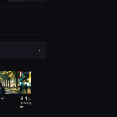
›
질서
철의 도시
@
ideological Blue Tatong 21
1