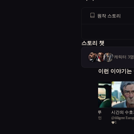
원작 스토리
스토리 챗
캐릭터 3
이런 이야기는
하늘을 빌려준 하루
시간의 수호
@
서울공화국일급시민
@
diligent Europ
비밀 추격전
2
1