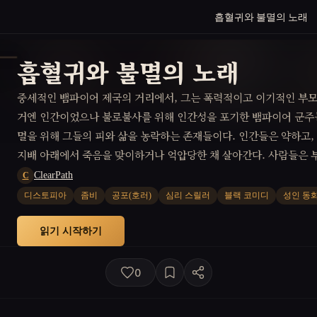
흡혈귀와 불멸의 노래
흡혈귀와 불멸의 노래
중세적인 뱀파이어 제국의 거리에서, 그는 폭력적이고 이기적인 부모
거엔 인간이었으나 불로불사를 위해 인간성을 포기한 뱀파이어 군주
멸을 위해 그들의 피와 삶을 농락하는 존재들이다. 인간들은 약하고
지배 아래에서 죽음을 맞이하거나 억압당한 채 살아간다. 사람들은 
들에게 피를 바치며 살아가고, 그런 땅에서 태어난 젊은이는 그런 비
ClearPath
C
아남아야 했다. 하지만 야망이 있었던 그는 불안정한 하류층의 삶보
디스토피아
좀비
공포(호러)
심리 스릴러
블랙 코미디
성인 동
경했고 뱀파이어가 되려고도 시도했으나 실패하고 구울로 변한다. 
한 그는 도적이 되어 노예에 가까운 좀비들을 데리고 뱀파이어 귀족
읽기 시작하기
시대적 한계에 의해 비참한 최후를 밎이하게 된다.
0