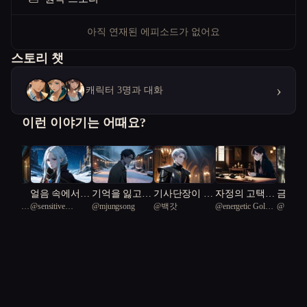
아직 연재된 에피소드가 없어요
스토리 챗
›
캐릭터 3명과 대화
이런 이야기는 어때요?
는 괴
얼음 속에서
기억을 잃고
기사단장이 기
자정의 고택:
금지된
ed Black
@
sensitive
@
mjungsong
@
백갓
@
energetic Golden
@
유메
향기가
깨어나다
얻는 밤
억을 팔았다
시간의 저주
기록
 39
Diamond Turtle 86
bird 67