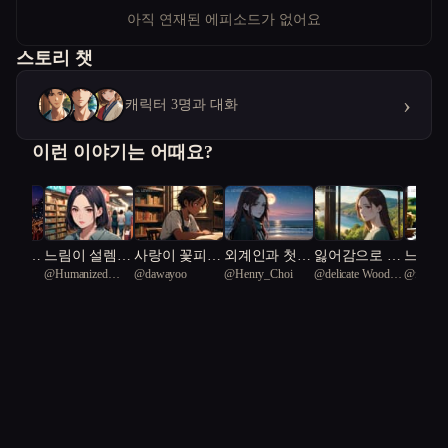
아직 연재된 에피소드가 없어요
스토리 챗
›
캐릭터 3명과 대화
이런 이야기는 어때요?
 넘어
느림이 설렘이
사랑이 꽃피는
외계인과 첫사
잃어감으로 일
느린 
guma
@
Humanized
@
dawayoo
@
Henry_Choi
@
delicate Wood
@
fromt
롯의 극
된 순간
도서관
랑이 겹친 밤
어남
Nalacetus 69
pigeon 68