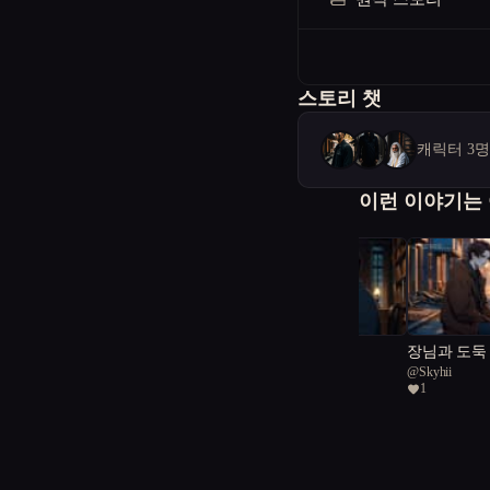
스토리 챗
캐릭터 3
이런 이야기는
어둠 속의 거래
장님과 도둑
@
Aaron Knight
@
Skyhii
3
1
월하, 함부로 찾지 말 것