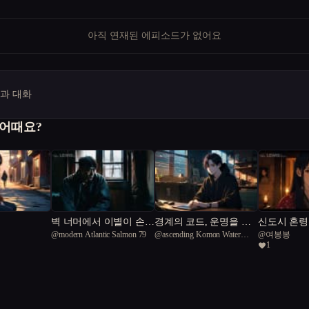
아직 연재된 에피소드가 없어요
명과 대화
 어때요?
벽 너머에서 이별이 손을
경계의 코드, 운명을 해
신도시 혼령
@
modern Atlantic Salmon 79
@
ascending Komon Water
@
여봉봉
내민다
킹하다
1
Dragon 58