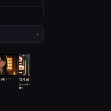
›
 연대기
경계의 에코스피어
@
gogoCarrot
1
지하의 미로, 집착의 초