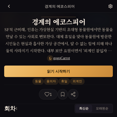
경계의 에코스피어
경계의 에코스피어
SF적 근미래, 인류는 가상현실 기반의 초대형 동물원에서만 동물을
만날 수 있는 사회로 변모한다. 대체 휴일을 맞아 동물원에 방문한
시민들은 현실과 흡사한 가상 공간에서, 알 수 없는 힘에 의해 하나
둘씩 사라지기 시작한다. 내부 보안 요원이면서 ‘외계인 잠입자 추
적’ 임무를 띤 주인공은 실종자 목록에 동물을 자유자재로 조종하는
gogoCarrot
G
미확인 용의자가 포함되어 있음을 발견한다. 그러나 끔찍한 진상은,
읽기 시작하기
이 모든 사건의 배후에 스며든 외계 문명의 개입과, 초능력에 각성
한 한 인간의 절박한 복수극임이 밝혀지며, 휴일이 끝나기 전 현실
동물
용의자
휴일
외계인
과 환상의 경계를 부숴야만 모두를 구할 수 있다는 극한의 딜레마와
맞닥뜨린다.
1
회차
최신순
오래된순
1