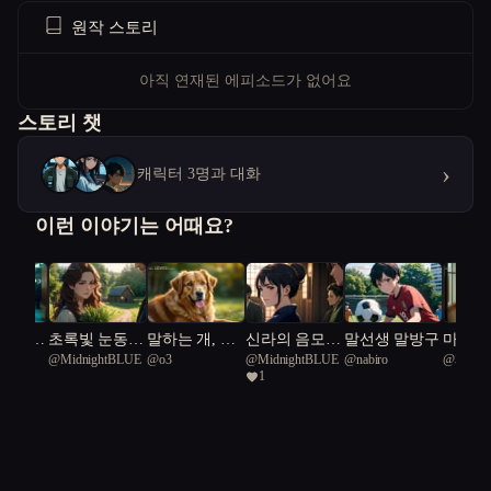
원작 스토리
아직 연재된 에피소드가 없어요
스토리 챗
›
캐릭터 3명과 대화
이런 이야기는 어때요?
 흔적을
초록빛 눈동자
말하는 개, 뭉
신라의 음모와
말선생 말방구
마지막
e
@
MidnightBLUE
@
o3
@
MidnightBLUE
@
nabiro
@
제나
다
와 금단의 탑
치
우정
1