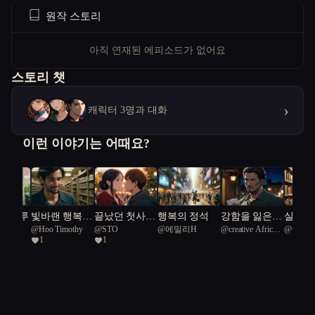
원작 스토리
아직 연재된 에피소드가 없어요
스토리 챗
›
캐릭터 3명과 대화
이런 이야기는 어때요?
잇 블루
빛바랜 행복
끝났던 첫사랑
행복의 정석
강함을 잃은
실수로
랑
@
Hoo Timothy
@
STO
@
에밀리H
@
creative African
@
valuabl
테이프
을 다시 한 번
남자가 가족의
명절의
1
1
Pelican 3
13
사랑을 만나다