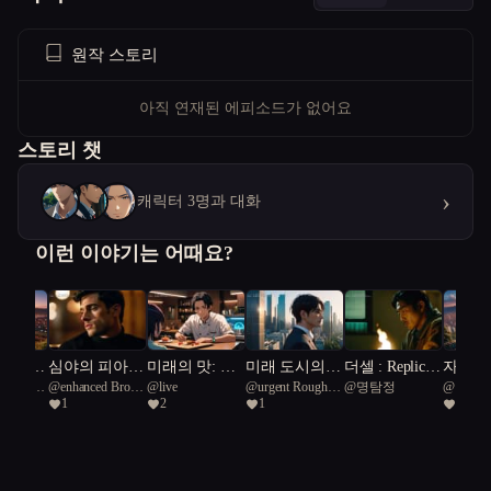
원작 스토리
아직 연재된 에피소드가 없어요
스토리 챗
›
캐릭터 3명과 대화
이런 이야기는 어때요?
의 그림
심야의 피아
미래의 맛: 캡
미래 도시의
더셀 : Replican
자유
 Rough
@
enhanced Brown
@
live
@
urgent Rough
@
명탐정
@
이나
의를 쫓
노, 진실의 음
슐 속에 잊혀
건축가: 자연
t unable to emp
1
2
1
1
ake 45
Snake 40
Green Snake 45
보원
율
진 온기
과 기술의 교
athize
향곡