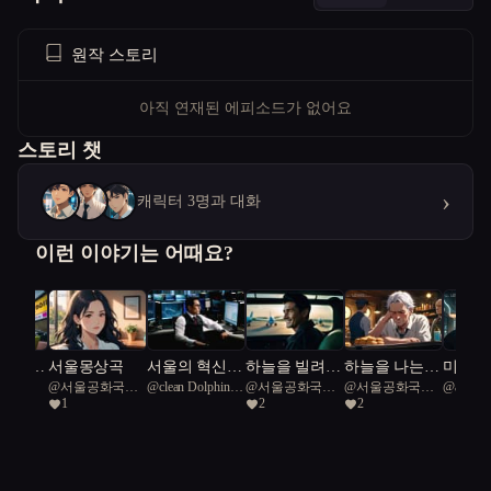
원작 스토리
아직 연재된 에피소드가 없어요
스토리 챗
›
캐릭터 3명과 대화
이런 이야기는 어때요?
우리,
서울몽상곡
서울의 혁신
하늘을 빌려준
하늘을 나는
미래를
@
서울공화국일
@
clean Dolphin
@
서울공화국일
@
서울공화국일
@
adesign
 도시
자, 미래를 설
하루
붕어빵
는 인
1
2
2
급시민
45
급시민
급시민
계하다