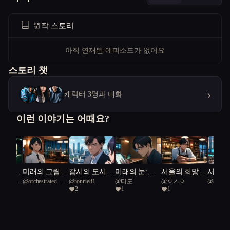
원작 스토리
아직 연재된 에피소드가 없어요
스토리 챗
›
캐릭터 3명과 대화
이런 이야기는 어때요?
 빌려준
미래의 그림
감시의 도시,
미래의 눈: 서
서울의 희망
서울의
공화국일
@
orchestrated
@
ronnie81
@
디도
@
ㅇㅅㅇ
@
sugarr
자, 서울의 불
자유의 불꽃
울 아파트의
카페: 비밀의
그림자:
2
1
1
Python 1
꽃
비밀
커피와 시간의
버 히
교차점
탄생