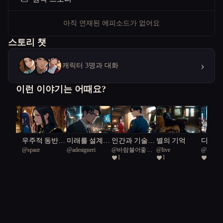
아직 연재된 에피소드가 없어요
스토리 챗
›
캐릭터 3명과 대화
이런 이야기는 어때요?
 한숨
우주적 동반
미래를 설계하
인간과 기술으
별의 기억
디지털
랑
@
space
@
adesigneri
@
바람불어좋은
@
live
@
DURK
자: 마법과 외
는 인간들
조화
들: 서
1
1
9
날
계의 교차로
로 속