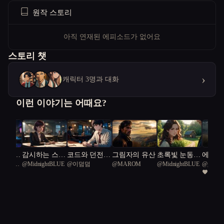
원작 스토리
아직 연재된 에피소드가 없어요
스토리 챗
›
캐릭터 3명과 대화
이런 이야기는 어때요?
때마다
감시하는 스파
코드와 던전:
그림자의 유산
초록빛 눈동자
에르메
 Barred
@
MidnightBLUE
@
이덤덤
@
MAROM
@
MidnightBLUE
@
gaon
사라진다
이 지켜야 하
알고리즘의 영
와 금단의 탑
기
1
는 가족
웅