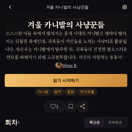
겨울 카니발의 사냥꾼들
겨울 카니발의 사냥꾼들
으스스한 어둠 속에서 펼쳐지는 중세 시대의 카니발은 해마다 벌어
지는 뒤틀린 축제인데, 귀족들이 서민들을 노리는 사냥터로 활용됩
니다. 차은우는 카니발에서 탈주한 뒤, 귀족들의 진정한 혐오스러운
면모를 파헤치기 위해 고군분투합니다. 자신의 사랑하는 동동이를
구하기 위해 그는 철저하지만 위험한 내면의 세계를 탐험하면서, 외
Writer K
투 브랜드 노스페이스를 입고 겨울 카니발의 혹독한 추위를 견디며
읽기 시작하기
귀족들과의 목숨을 건 추격전을 벌입니다.
카니발
탈주
힙합
히어로물
1
회차
최신순
오래된순
1