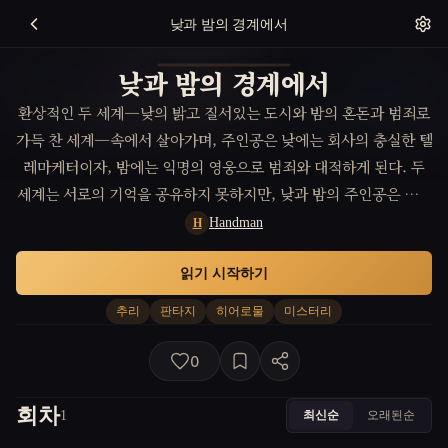
낮과 밤의 경계에서
낮과 밤의 경계에서
환상적인 두 세계—낮의 밝고 질서있는 도시와 밤의 혼돈과 범죄로
가득 찬 세계—속에서 살아가며, 주인공은 낮에는 회사의 충실한 텔
레마케터이자, 밤에는 익명의 영웅으로 범죄와 대적하게 된다. 두
세계는 서로의 기억을 공유하지 못하지만, 낮과 밤의 주인공은 서로
의 존재를 암시하는 흔적들을 마주하며 자신이 누구인지에 대한 실
Handman
H
마리를 푼다.
읽기 시작하기
추리
판타지
히어로물
미스터리
0
회차
최신순
오래된순
1