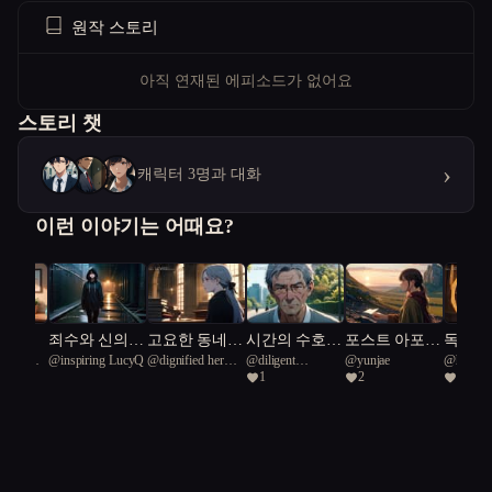
원작 스토리
아직 연재된 에피소드가 없어요
스토리 챗
›
캐릭터 3명과 대화
이런 이야기는 어때요?
상곡
죄수와 신의
고요한 동네,
시간의 수호
포스트 아포칼
독심술
공화국일
@
inspiring LucyQ
@
dignified hermit
@
diligent
@
yunjae
@
haba
경계에서
수수께끼 동아
자: 서울의 비
립스의 편지
녀가 
1
2
1
crab 50
European otter 42
리
밀 추격전
에 참