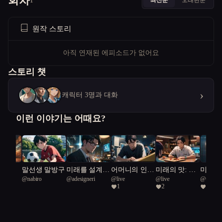
회차
1
원작 스토리
아직 연재된 에피소드가 없어요
스토리 챗
›
캐릭터 3명과 대화
이런 이야기는 어때요?
서치
말선생 말방구
미래를 설계하
어머니의 인형
미래의 맛: 캡
미래 
볼
@
nabiro
@
adesigneri
@
live
@
live
@
urgent
는 인간들
극
슐 속에 잊혀
건축가:
1
2
1
Green Sn
진 온기
과 기술
향곡