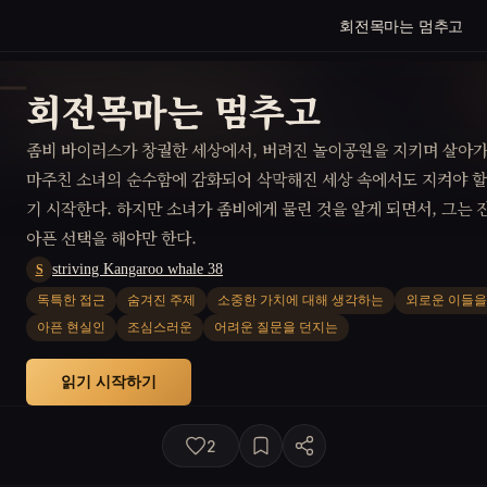
회전목마는 멈추고
회전목마는 멈추고
좀비 바이러스가 창궐한 세상에서, 버려진 놀이공원을 지키며 살아가
마주친 소녀의 순수함에 감화되어 삭막해진 세상 속에서도 지켜야 할
기 시작한다. 하지만 소녀가 좀비에게 물린 것을 알게 되면서, 그는
아픈 선택을 해야만 한다.
striving Kangaroo whale 38
S
독특한 접근
숨겨진 주제
소중한 가치에 대해 생각하는
외로운 이들을
아픈 현실인
조심스러운
어려운 질문을 던지는
읽기 시작하기
2