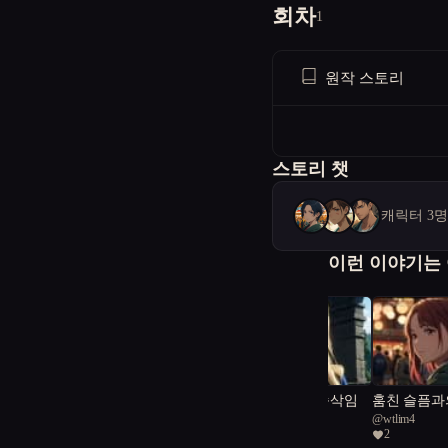
회차
1
원작 스토리
스토리 챗
캐릭터 3
이런 이야기는
성곽의 침묵 속 속삭임
훔친 슬픔과
@
MidnightBLUE
@
wtlim4
1
2