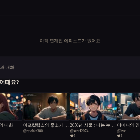
아직 연재된 에피소드가 없어요
명과 대화
 어때요?
의 대화
아포칼립스의 좋소가 되
2050년 서울 : 나는 누구
어머니의 
@
quokka300
@
seoul2074
@
live
었다.
인가?
1
1