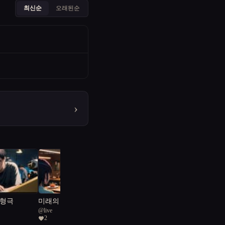
최신순
오래된순
›
인형극
미래의 맛: 캡슐 속에 잊
@
live
혀진 온기
2