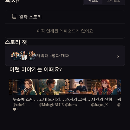
회차
1
원작 스토리
아직 연재된 에피소드가 없어요
스토리 챗
›
캐릭터 3명과 대화
이런 이야기는 어때요?
 궁전,
붓끝에 스민
고대 도시의
과거의 그림
시간의 잔향
광명과
@
colorful
@
MidnightBLUE
@
doteos
@
dragon_K
@
오늘
 문을
사랑, 그림자
열쇠를 찾아서
자, 진실을 쫓
에너지:
1
Griffania 77
속에 핀 혁명.
다
진 도시
밀