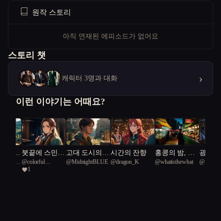
원작 스토리
아직 연재된 에피소드가 없어요
스토리 챗
›
캐릭터 3명과 대화
이런 이야기는 어때요?
 칼,
붓끝에 스민
고대 도시의
시간의 잔향
홍콩의 밤, 사
광명과
ed Middle
@
colorful
@
MidnightBLUE
@
dragon_K
@
whatisthewhat
@
오늘
 베다
사랑, 그림자
열쇠를 찾아서
라진 제자를
에너지:
1
aracal 77
Griffania 77
속에 핀 혁명.
찾는 요리사의
진 도시
여정
밀