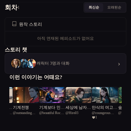
회차
최신순
오래된순
1
원작 스토리
아직 연재된 에피소드가 없어요
스토리 챗
›
캐릭터 3명과 대화
이런 이야기는 어때요?
 금지된
기계전쟁
기계보다 인간
세상에 남자가
만삭의 여고생
숲의 기
alacetus
@
outstanding
@
beautiful Rocky
@
Hiro03
@
courageous
@
lilac_s
이 두려운 도
나밖에 없다면
좀비 속에서
어버린
1
Coral Reef 66
Mountain
Coral Reef 95
시
첫사랑을 기억
Grasshopper 77
하다